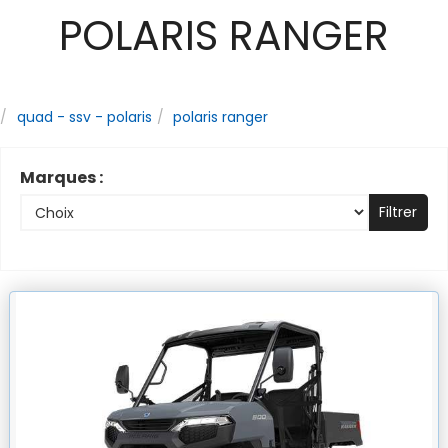
POLARIS RANGER
quad - ssv - polaris
polaris ranger
Marques :
Filtrer