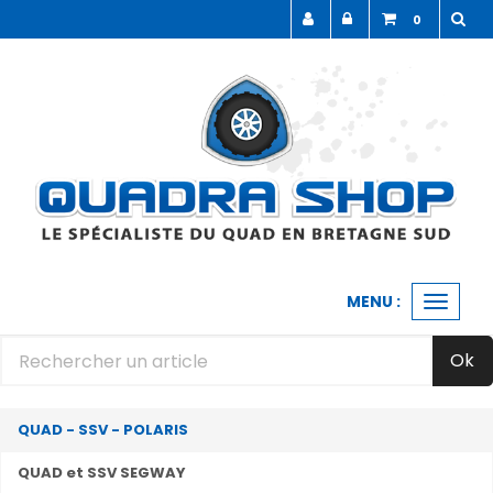
Panneau de gestion des cookies
0
MENU :
Ouvrir
le
menu
Ok
QUAD - SSV - POLARIS
QUAD et SSV SEGWAY