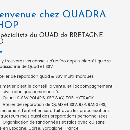
Atelier de réparation de QUAD et SSV, RZR, RANGERS,
seulement l'entretien sera fait avec les préconisations
tructeurs mais aussi des préparations personnalisées.
Organisation de randonnées et raids avec ou sans
e en Espagne, Corse, Sardaigne, France
Vente de pièces détachées d'origines et adaptables
omptoir ou à distance : Filtres à huile, Roulements,
es, Filtre à AIR , Bougies, Pneus, Huile et produits
retien, plaquettes de freins, disques, croisillons...
Ventes d’accessoires : coffres, treuils, protection alu et
 cabines SSV, lame agricole, barre de led, GPS
eExplorer, support de roues de secours...
agasin est ouvert du lundi au vendredi de 09h00 à
0 & 14h00 à 18h00
 retrouverez tous les accessoires nécessaires à la
onnée ou au travail pour votre Quad ou SSV