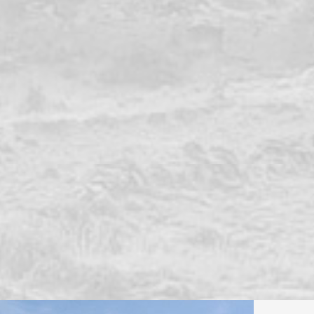
B
S
le
SU
Vous
ans,
Un A
Notr
et l