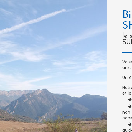
non 
cons
guid
au c
Rotul
d'ent
PHD,
Glob
Le m
12h3
Vous
rand