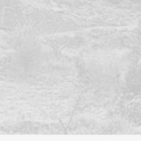
ienvenue chez QUADRA
HOP
 spécialiste du QUAD de BRETAGNE
D
 y trouverez les conseils d'un Pro depuis bientôt quinze
 passionné de Quad et SSV
telier de réparation quad & SSV multi-marques.
e métier c'est le conseil, la vente, et l'accompagnement
e suivi technique personnalisé.
Quads & SSV POLARIS, SEGWAY, TGB, HYTRACK