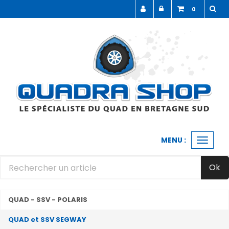
Panneau de gestion des cookies
0
MENU :
Ouvrir
le
menu
Ok
QUAD - SSV - POLARIS
QUAD et SSV SEGWAY