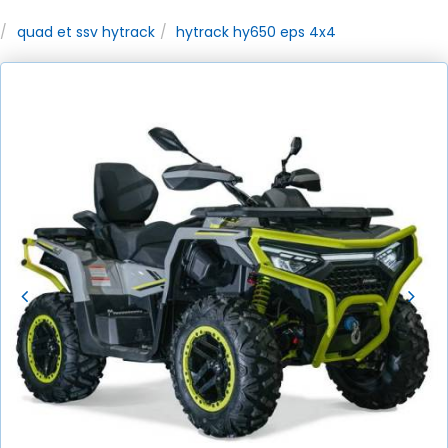
quad et ssv hytrack
hytrack hy650 eps 4x4
Précédent
Sui