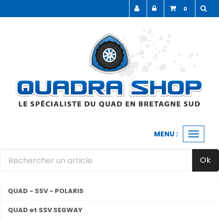
Panneau de gestion des cookies
0
MENU :
Ouvrir
le
menu
Ok
QUAD - SSV - POLARIS
QUAD et SSV SEGWAY