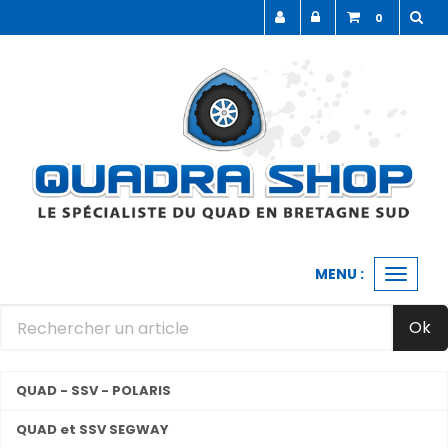
Panneau de gestion des cookies
0
MENU :
Ouvrir
le
menu
Ok
QUAD - SSV - POLARIS
QUAD et SSV SEGWAY